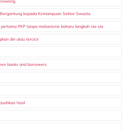
terowong.
jar Bergantung kepada Kemampuan Sektor Swasta
a pertama PKP tanpa mekanisme baharu langkah sia-sia
an diri atau tercicir
ween banks and borrowers
buahkan hasil