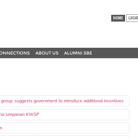
HOME
LOCA
ONNECTIONS
ABOUT US
ALUMNI SBE
 group, suggests government to introduce additional incentives
 guna simpanan KWSP
an