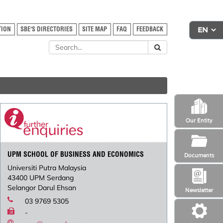
TION
SBE'S DIRECTORIES
SITE MAP
FAQ
FEEDBACK
Our Entity
UPM SCHOOL OF BUSINESS AND ECONOMICS
Documents
Universiti Putra Malaysia
43400 UPM Serdang
Selangor Darul Ehsan
Newsletter
03 9769 5305
-