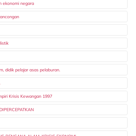
uh ekonomi negara
elancongan
istik
didik pelajar asas pelaburan.
A
mpiri Krisis Kewangan 1997
 DIPERCEPATKAN