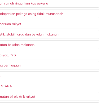
ari rumah ringankan kos pekerja
ndapatkan pekerja asing tidak munasabah
erluan rakyat
tik, stabil harga dan bekalan makanan
matan bekalan makanan
akyat, PKS
ng perniagaan
n
MENTARA
atan bil elektrik rakyat